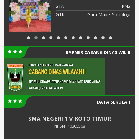
TU
STAT
PNS
TU
GTK
Guru Mapel Sosiologi
BARNER CABANG DINAS WIL II
DATA SEKOLAH
SMA NEGERI 1 V KOTO TIMUR
NPSN : 10305568