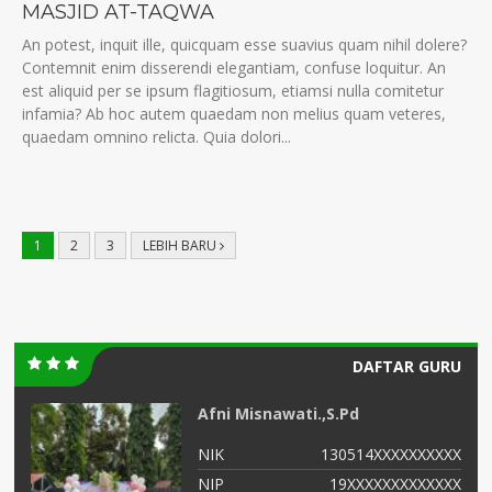
MASJID AT-TAQWA
An potest, inquit ille, quicquam esse suavius quam nihil dolere?
Contemnit enim disserendi elegantiam, confuse loquitur. An
est aliquid per se ipsum flagitiosum, etiamsi nulla comitetur
infamia? Ab hoc autem quaedam non melius quam veteres,
quaedam omnino relicta. Quia dolori...
1
2
3
LEBIH BARU
DAFTAR GURU
Afni Misnawati.,S.Pd
XX
NIK
130514XXXXXXXXXX
-
NIP
19XXXXXXXXXXXXX