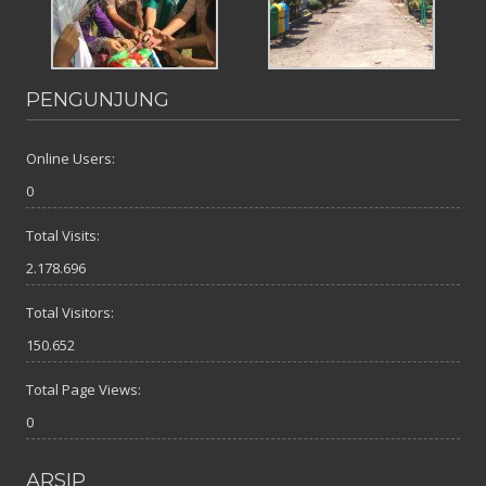
PENGUNJUNG
Online Users:
0
Total Visits:
2.178.696
Total Visitors:
150.652
Total Page Views:
0
ARSIP