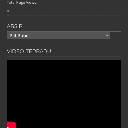
Total Page Views:
0
ARSIP
Arsip
VIDEO TERBARU