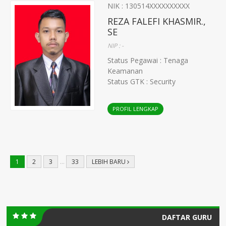
NIK : 130514XXXXXXXXXX
REZA FALEFI KHASMIR.,
SE
NIP : -
Status Pegawai : Tenaga
Keamanan
Status GTK : Security
PROFIL LENGKAP
1
2
3
…
33
LEBIH BARU
DAFTAR GURU