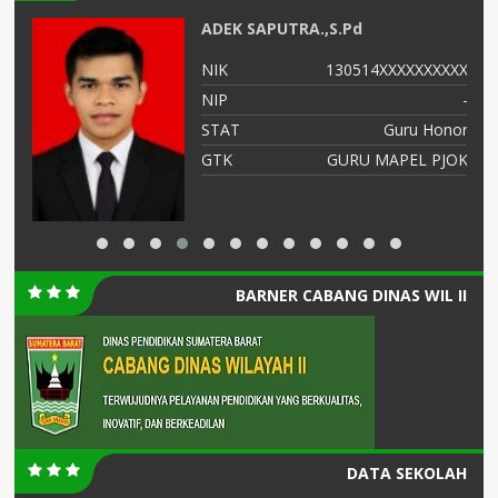
ADEK SAPUTRA.,S.Pd
XX
NIK
130514XXXXXXXXXX
-
NIP
-
or
STAT
Guru Honor
ia
GTK
GURU MAPEL PJOK
BARNER CABANG DINAS WIL II
DATA SEKOLAH