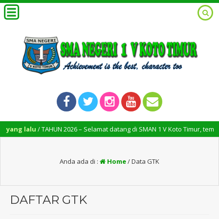
g lalu
/ TAHUN 2026 – Selamat datang di SMAN 1 V Koto Timur, tempat ber
Anda ada di :
Home
/
Data GTK
DAFTAR GTK