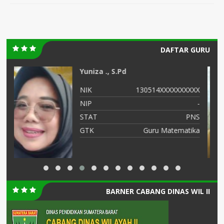
DAFTAR GURU
Ria Icha Nelfia.,SE
XX
NIK
130514XXXXXXXXXX
-
NIP
19XXXXXXXXXXXXX
NS
STAT
PNS
ka
GTK
Guru Mapel Ekonomi
BARNER CABANG DINAS WIL II