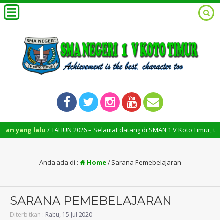
yang lalu
/ TAHUN 2026 – Selamat datang di SMAN 1 V Koto Timur, tempat 
Anda ada di :
Home
/
Sarana Pemebelajaran
SARANA PEMEBELAJARAN
Diterbitkan :
Rabu, 15 Jul 2020