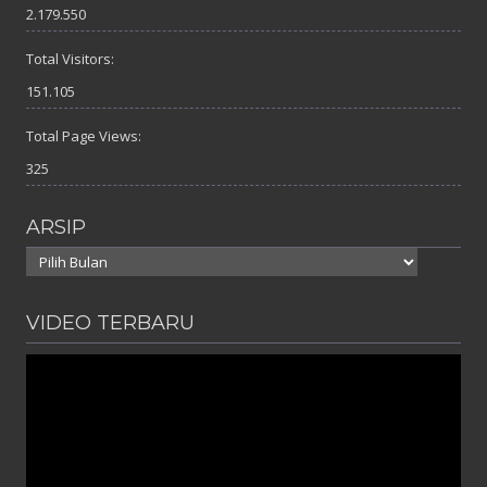
2.179.550
Total Visitors:
151.105
Total Page Views:
325
ARSIP
Arsip
VIDEO TERBARU