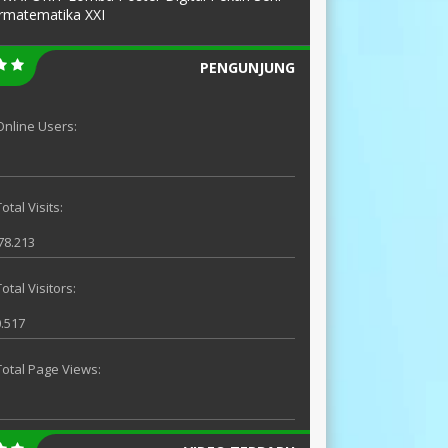
rmatematika XXI
PENGUNJUNG
Online Users:
otal Visits:
78.213
Total Visitors:
.517
Total Page Views: