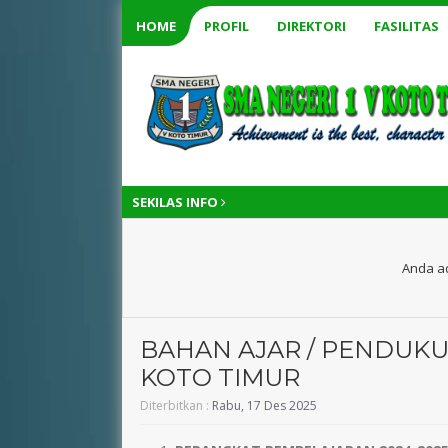
HOME
PROFIL
DIREKTORI
FASILITAS
SEKILAS INFO
Anda ad
BAHAN AJAR / PENDUKU
KOTO TIMUR
Gustina., SPd
DESMAJUWITTA,
Diterbitkan :
Rabu, 17 Des 2025
M.Pd,. Gr.
NIK
130514XXXXXXXXXX
NIK
13051