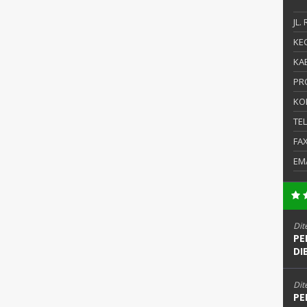
JL.
KEC
KAB
PR
KO
TE
FA
EM
Dit
PE
DI
Dit
PE