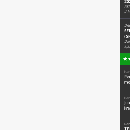
20
PE
JAM
Dit
SE
(S
Dal
aja
Nam
Pen
me
Nam
Ju
kre
Nam
TE