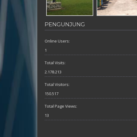
PENGUNJUNG
Online Users:
1
Total Visits:
2.178.213
Total Visitors:
150.517
Total Page Views:
13