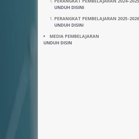
PERANGKAT PEMBELAJARAN 2024-202
NIP
-
UNDUH DISINI
NIP
19791
STAT
PNS
STAT
PERANGKAT PEMBELAJARAN 2025-202
GTK
Guru Mapel Biologi
GTK
Guru M
UNDUH DISIN
I
MEDIA PEMBELAJARAN
UNDUH DISIN