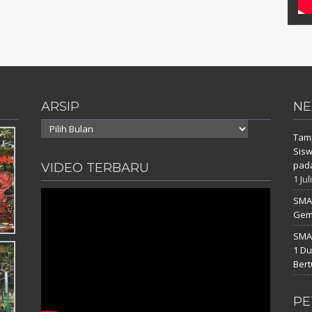
ARSIP
NE
Arsip
Tam
Sisw
pada
VIDEO TERBARU
1 Jul
SMAN
Gemb
SMAN
1 D
Bert
PE