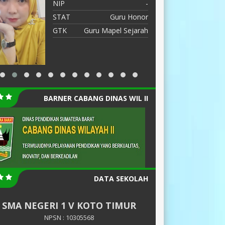
NIP
-
N
STAT
Guru Honor
S
GTK
Guru Mapel Sejarah
G
G
I
BARNER CABANG DINAS WIL II
DATA SEKOLAH
SMA NEGERI 1 V KOTO TIMUR
NPSN : 10305568