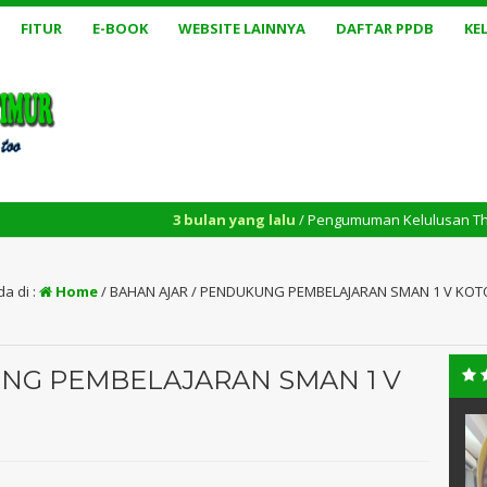
FITUR
E-BOOK
WEBSITE LAINNYA
DAFTAR PPDB
KE
3 bulan yang lalu
/ Pengumuman Kelulusan Th. 2025/2026
a di :
Home
/
BAHAN AJAR / PENDUKUNG PEMBELAJARAN SMAN 1 V KOT
NG PEMBELAJARAN SMAN 1 V
 SH.I,.
Ria Icha Nelfia.,SE
NIK
130514XXXXXXXXXX
4XXXXXXXXXX