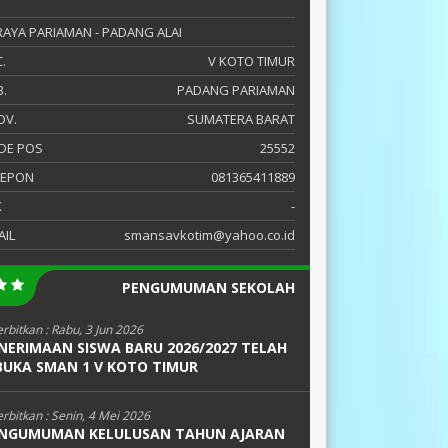
 RAYA PARIAMAN - PADANG ALAI
.
V KOTO TIMUR
.
PADANG PARIAMAN
OV.
SUMATERA BARAT
DE POS
25552
LEPON
081365411889
X
-
AIL
smansavkotim@yahoo.co.id
PENGUMUMAN SEKOLAH
erbitkan :
Rabu, 3 Jun 2026
NERIMAAN SISWA BARU 2026/2027 TELAH
BUKA SMAN 1 V KOTO TIMUR
erbitkan :
Senin, 4 Mei 2026
NGUMUMAN KELULUSAN TAHUN AJARAN