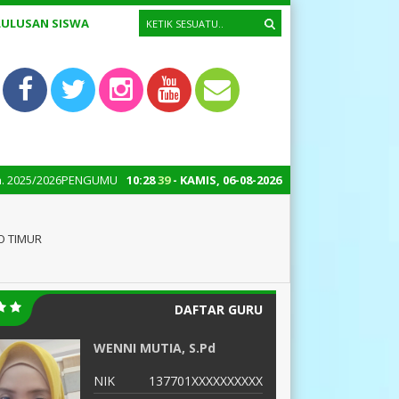
LULUSAN SISWA
PENGUMUMAN KELULUSAN TP 2025/2026 JAM 21.00 WIB
10
:
28
40
- KAMIS, 06-08-2026
3 bulan y
O TIMUR
DAFTAR GURU
WENNI MUTIA, S.Pd
S
NIK
137701XXXXXXXXXX
N