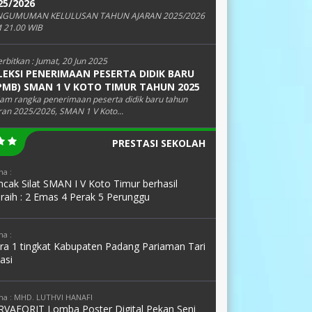
25/2026
NGUMUMAN KELULUSAN TAHUN AJARAN 2025/2026
 21.00 WIB
erbitkan :
Jumat, 20 Jun 2025
LEKSI PENERIMAAN PESERTA DIDIK BARU
PMB) SMAN 1 V KOTO TIMUR TAHUN 2025
am rangka penerimaan peserta didik baru tahun
ran 2025/2026, SMAN 1 V Koto...
PRESTASI SEKOLAH
a :
cak Silat SMAN I V Koto Timur berhasil
raih : 2 Emas 4 Perak 5 Perunggu
a :
ara 1 tingkat Kabupaten Padang Pariaman Tari
asi
a : MHD. LUTHVI HANAFI
RVAFORIT Lomba Poster Digital Pekan Seni