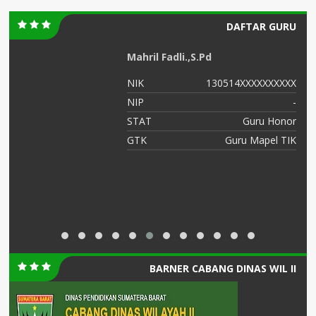
DAFTAR GURU
Mahril Fadli.,S.Pd
XX
NIK
130514XXXXXXXXXX
XX
NIP
-
NS
STAT
Guru Honor
KA
GTK
Guru Mapel TIK
BARNER CABANG DINAS WIL II