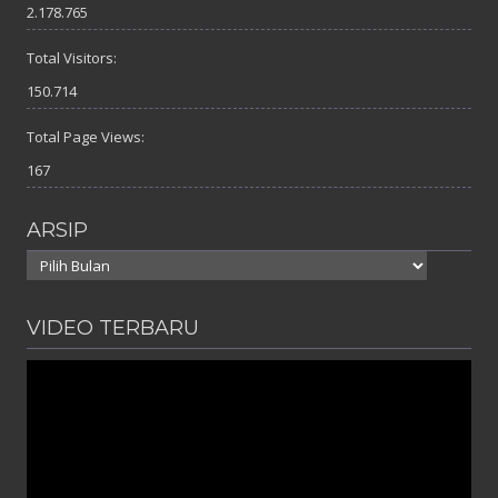
2.178.765
Total Visitors:
150.714
Total Page Views:
167
ARSIP
Arsip
VIDEO TERBARU