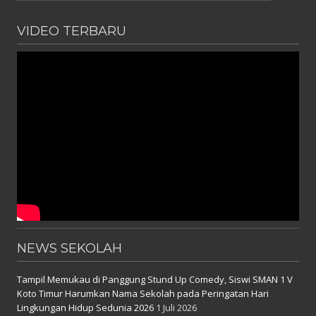
VIDEO TERBARU
NEWS SEKOLAH
Tampil Memukau di Panggung Stund Up Comedy, Siswi SMAN 1 V
Koto Timur Harumkan Nama Sekolah pada Peringatan Hari
Lingkungan Hidup Sedunia 2026
1 Juli 2026