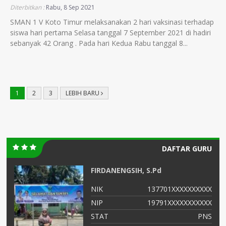
Diterbitkan :
Rabu, 8 Sep 2021
SMAN 1 V Koto Timur melaksanakan 2 hari vaksinasi terhadap
siswa hari pertama Selasa tanggal 7 September 2021 di hadiri
sebanyak 42 Orang . Pada hari Kedua Rabu tanggal 8...
1
2
3
LEBIH BARU
DAFTAR GURU
FIRDANENGSIH, S.Pd
XX
NIK
137701XXXXXXXXXX
10
NIP
19791XXXXXXXXXXX
NS
STAT
PNS