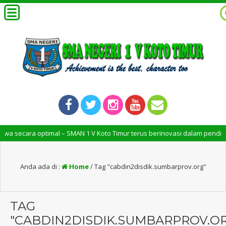
 optimal – SMAN 1 V Koto Timur terus berinovasi dalam pendidikan untuk
Anda ada di :
Home
/
Tag "cabdin2disdik.sumbarprov.org"
TAG
"CABDIN2DISDIK.SUMBARPROV.O