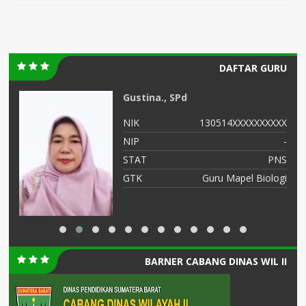
DAFTAR GURU
Gustina., SPd
-
NIK
130514XXXXXXXXXX
-
NIP
-
PK
STAT
PNS
IK
GTK
Guru Mapel Biologi
BARNER CABANG DINAS WIL II