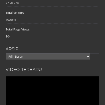
2.178.979
Total Visitors:
150.815
Total Page Views:
304
ARSIP
Arsip
VIDEO TERBARU