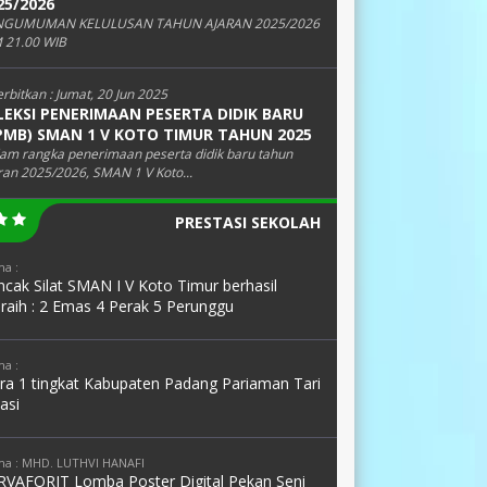
25/2026
NGUMUMAN KELULUSAN TAHUN AJARAN 2025/2026
 21.00 WIB
erbitkan :
Jumat, 20 Jun 2025
LEKSI PENERIMAAN PESERTA DIDIK BARU
PMB) SMAN 1 V KOTO TIMUR TAHUN 2025
am rangka penerimaan peserta didik baru tahun
ran 2025/2026, SMAN 1 V Koto...
PRESTASI SEKOLAH
a :
cak Silat SMAN I V Koto Timur berhasil
raih : 2 Emas 4 Perak 5 Perunggu
a :
ara 1 tingkat Kabupaten Padang Pariaman Tari
asi
a : MHD. LUTHVI HANAFI
RVAFORIT Lomba Poster Digital Pekan Seni