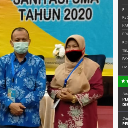
JL.
KEC
KAB
PR
KO
TE
FA
EM
Dit
PE
DI
Dit
PE