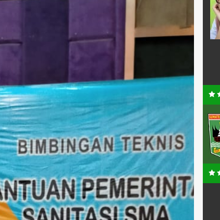
-
NIP
19791XXXXXXXXXXX
Guru PPPK
STAT
PNS
 Mapel Kimia
GTK
Guru Mapel PAI-BPI