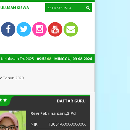
LULUSAN SISWA
NGUMUMAN KELULUSAN TP 2025/2026 JAM 21.00 WIB
09
:
52
09
- MINGGU, 09-08-2026
3 bulan yang
MA Tahun 2020
DAFTAR GURU
Revi Febrina sari.,S.Pd
RAZ
NIK
130514XXXXXXXXXX
N