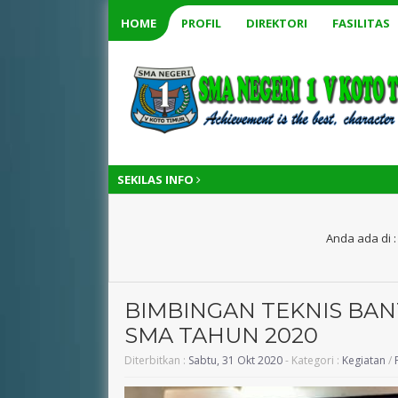
HOME
PROFIL
DIREKTORI
FASILITAS
SEKILAS INFO
Anda ada di 
BIMBINGAN TEKNIS BAN
SMA TAHUN 2020
Ilham Hafid, S.Pd.
RANISA EKA LIZ
Diterbitkan :
Sabtu, 31 Okt 2020
- Kategori :
Kegiatan
/
NIK
-
NIK