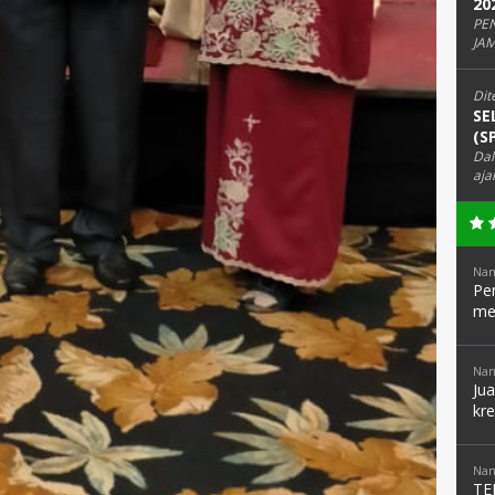
20
PE
JAM
Dit
SE
(S
Dal
aja
Nam
Pen
me
Nam
Ju
kre
Nam
TE