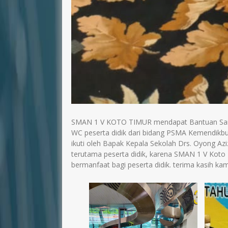
SMAN 1 V KOTO TIMUR mendapat Bantuan Sanit
WC peserta didik dari bidang PSMA Kemendikbud
ikuti oleh Bapak Kepala Sekolah Drs. Oyong Azi
terutama peserta didik, karena SMAN 1 V Koto
bermanfaat bagi peserta didik. terima kasih 