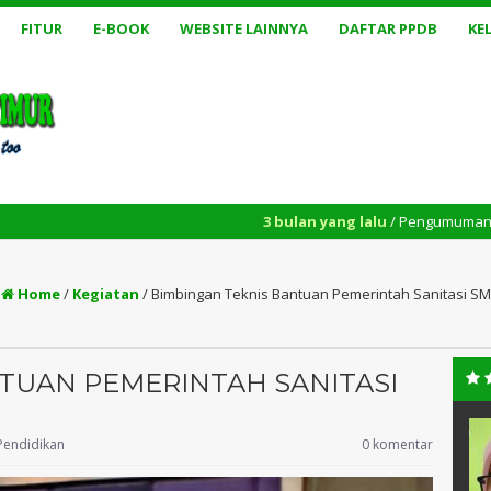
FITUR
E-BOOK
WEBSITE LAINNYA
DAFTAR PPDB
KE
3 bulan yang lalu
/ Pengumuman Kelulusan Th. 2025/2026PE
:
Home
/
Kegiatan
/
Bimbingan Teknis Bantuan Pemerintah Sanitasi S
TUAN PEMERINTAH SANITASI
A, S.Pd
DESMAJUWITTA, SH.I,.
Pendidikan
0 komentar
M.Pd,. Gr.
NIK
130514XXXXXXXXXX