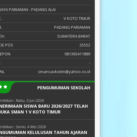
 RAYA PARIAMAN - PADANG ALAI
.
V KOTO TIMUR
.
PADANG PARIAMAN
OV.
SUMATERA BARAT
DE POS
25552
LEPON
081365411889
X
-
AIL
smansavkotim@yahoo.co.id
PENGUMUMAN SEKOLAH
erbitkan :
Rabu, 3 Jun 2026
NERIMAAN SISWA BARU 2026/2027 TELAH
BUKA SMAN 1 V KOTO TIMUR
erbitkan :
Senin, 4 Mei 2026
NGUMUMAN KELULUSAN TAHUN AJARAN