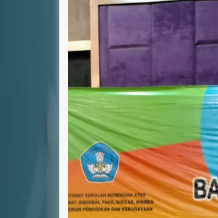
NIP
-
NIP
STAT
ASN-PPPK
STAT
GTK
Guru TIK
GTK
Guru