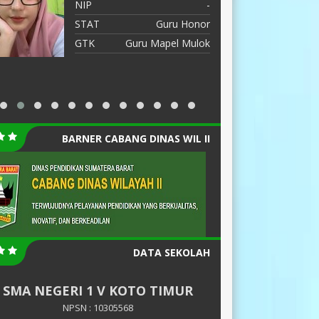
NIP
-
N
STAT
Guru Honor
S
GTK
Guru Mapel Mulok
G
BARNER CABANG DINAS WIL II
DATA SEKOLAH
SMA NEGERI 1 V KOTO TIMUR
NPSN : 10305568