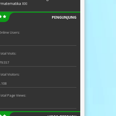
rmatematika XXI
PENGUNJUNG
Online Users:
otal Visits:
79.557
Total Visitors:
.108
Total Page Views:
5