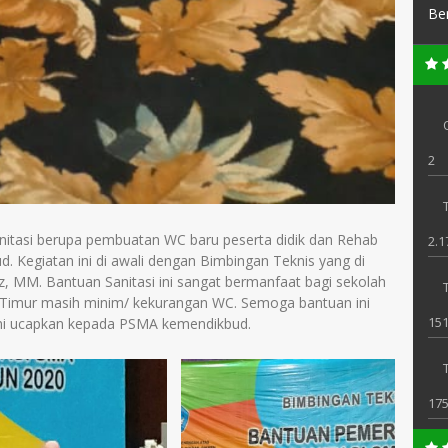
Be
2
T
asi berupa pembuatan WC baru peserta didik dan Rehab
2.1
. Kegiatan ini di awali dengan Bimbingan Teknis yang di
z, MM. Bantuan Sanitasi ini sangat bermanfaat bagi sekolah
 Timur masih minim/ kekurangan WC. Semoga bantuan ini
151
kami ucapkan kepada PSMA kemendikbud.
17