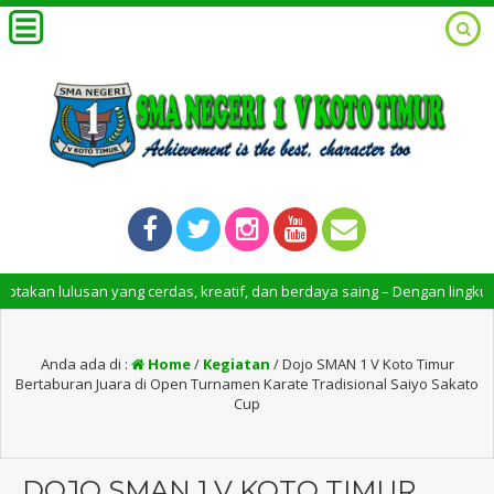
 cerdas, kreatif, dan berdaya saing – Dengan lingkungan belajar yang 
Anda ada di :
Home
/
Kegiatan
/
Dojo SMAN 1 V Koto Timur
Bertaburan Juara di Open Turnamen Karate Tradisional Saiyo Sakato
Cup
DOJO SMAN 1 V KOTO TIMUR