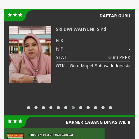
DAFTAR GURU
SRI DWI WAHYUNI, S.Pd
XX
NIK
-
NIP
-
or
STAT
Guru PPPK
ah
GTK
Guru Mapel Bahasa Indonesia
BARNER CABANG DINAS WIL II