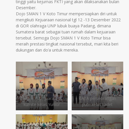
tinggi yaitu kejurnas FKTI yang akan dilaksanakan bulan
Desember.
Dojo SMAN 1 V Koto Timur mempersiapkan diri untuk
mengikuti Kejuaraan nasional tgl 12 -13 Desember 2022
di GOR olahraga UNP lubuk buaya Padang, dimana
Sumatera barat sebagai tuan rumah dalam kejuaraan
tersebut. Semoga Dojo SMAN 1 V Koto Timur bisa
meraih prestasi tingkat nasional tersebut, mari kita beri
dukungan dan do’a untuk mereka.
Mia Agustin juara 1
Saskia Putri juara 3 di
KATA perseorangan
kumite kelas Yunior
putri kelas kadet
Teguh Farizqy Juara 1