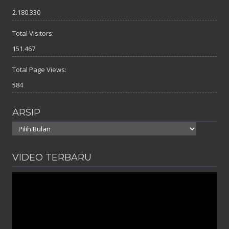
2.180.330
Total Visitors:
151.467
Total Page Views:
584
ARSIP
Arsip
VIDEO TERBARU