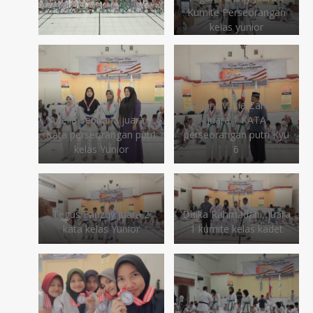
Kumite Perseorangan
kelas yunior
Anjani Mutia Zahara,
Adelia Septiana juara 2
juara 1 KATA
Kata perseorangan putri
perseorangan putri Kyu
kelas Yunior
6
Tegus Farizqy Juara 2
Dhika Rahmadani, juara
kata kelas Yunior
1 kumite kelas kadet