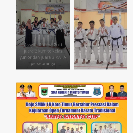
Assyifa Rahma Zaiti
juara 2 kumite kelas
yunior dan juara 3 KATA
perseoranga