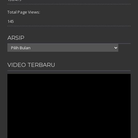
Total Page Views:
145
ARSIP
Arsip
VIDEO TERBARU