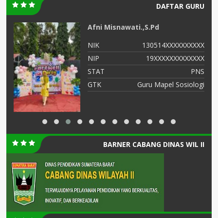
DAFTAR GURU
Afni Misnawati.,S.Pd
XX
NIK
130514XXXXXXXXXX
xx
NIP
19XXXXXXXXXXXXX
NS
STAT
PNS
GTK
Guru Mapel Sosiologi
um
BARNER CABANG DINAS WIL II