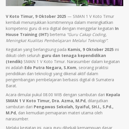
V Koto Timur, 9 Oktober 2025
— SMAN 1 V Koto Timur
kembali menunjukkan komitmennya dalam meningkatkan
kompetensi guru di era digital dengan menggelar kegiatan
In
House Training (IHT)
bertema
“Guru Cakap Coding,
Meningkat Kualitas Pembelajaran Melalui Teknologi”
.
Kegiatan yang berlangsung pada
Kamis, 9 Oktober 2025
ini
diikuti oleh seluruh
guru dan tenaga kependidikan
(tendik)
SMAN 1 V Koto Timur. Narasumber dalam kegiatan
ini adalah
Edo Putra Negara, S.Kom
, seorang praktisi
pendidikan dan teknologi yang dikenal aktif dalam
pengembangan pembelajaran berbasis digital di Sumatera
Barat.
Acara dimulai pukul 08.00 WIB dengan sambutan dari
Kepala
SMAN 1 V Koto Timur, Dra. Azma, M.Pd
, dilanjutkan
sambutan dari
Pengawas Sekolah, Syaiful, SH.I., S.Pd.,
M.Pd
, dan kemudian pemaparan materi utama oleh
narasumber.
Melalui kegiatan ini, para guru dibekali kemampuan dasar