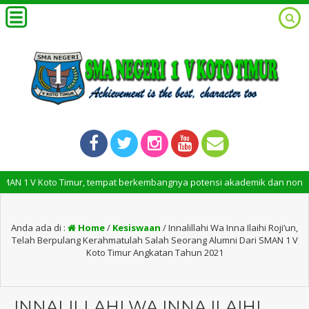
o Timur, tempat berkembangnya potensi akademik dan non-akademik siswa
Anda ada di :
Home
/
Kesiswaan
/
Innalillahi Wa Inna Ilaihi Roji’un,
Telah Berpulang Kerahmatulah Salah Seorang Alumni Dari SMAN 1 V
Koto Timur Angkatan Tahun 2021
INNALILLAHI WA INNA ILAIHI