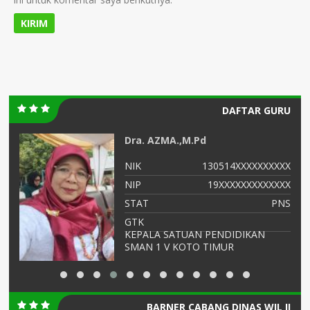
DAFTAR GURU
Dra. AZMA.,M.Pd
XX
NIK
130514XXXXXXXXXX
-
NIP
19XXXXXXXXXXXXX
PK
STAT
PNS
ka
GTK
KEPALA SATUAN PENDIDIKAN
SMAN 1 V KOTO TIMUR
BARNER CABANG DINAS WIL II