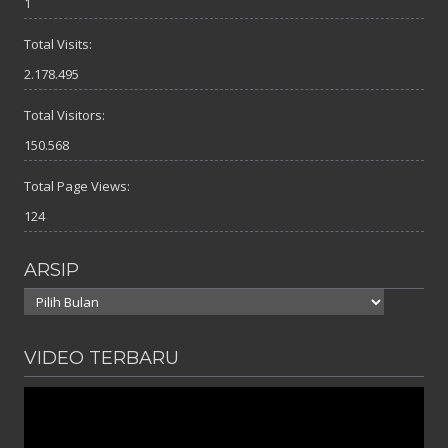
1
Total Visits:
2.178.495
Total Visitors:
150.568
Total Page Views:
124
ARSIP
Arsip
VIDEO TERBARU