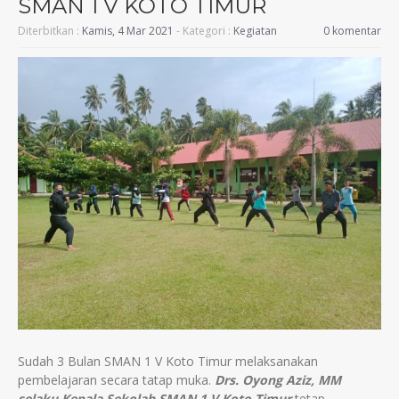
SMAN 1 V KOTO TIMUR
Diterbitkan :
Kamis, 4 Mar 2021
- Kategori :
Kegiatan
0 komentar
Sudah 3 Bulan SMAN 1 V Koto Timur melaksanakan
pembelajaran secara tatap muka.
Drs. Oyong Aziz, MM
selaku Kepala Sekolah SMAN 1 V Koto Timur
tetap