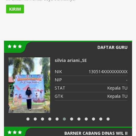
DAFTAR GURU
silvia ariani.,SE
XX
NIK
130514XXXXXXXXXX
-
NIP
-
or
STAT
Kepala TU
GTK
Kepala TU
or
BARNER CABANG DINAS WIL II