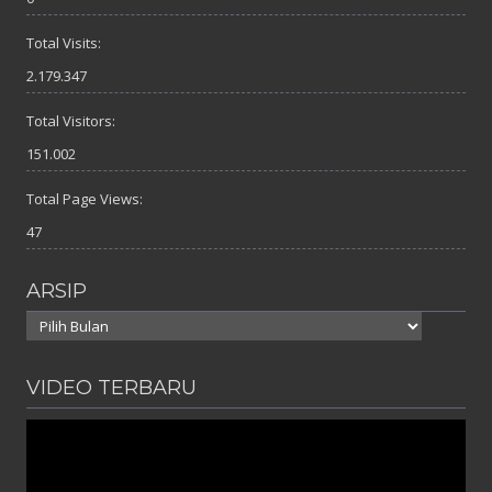
Total Visits:
2.179.347
Total Visitors:
151.002
Total Page Views:
47
ARSIP
Arsip
VIDEO TERBARU