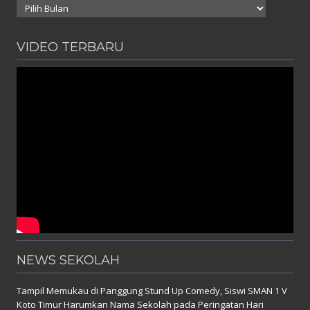
Arsip
VIDEO TERBARU
NEWS SEKOLAH
Tampil Memukau di Panggung Stund Up Comedy, Siswi SMAN 1 V
Koto Timur Harumkan Nama Sekolah pada Peringatan Hari