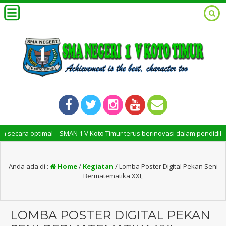
timal – SMAN 1 V Koto Timur terus berinovasi dalam pendidikan untuk me
Anda ada di :
Home
/
Kegiatan
/
Lomba Poster Digital Pekan Seni
Bermatematika XXI,
LOMBA POSTER DIGITAL PEKAN