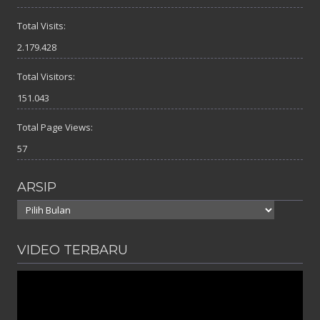
Total Visits:
2.179.428
Total Visitors:
151.043
Total Page Views:
57
ARSIP
Arsip
VIDEO TERBARU