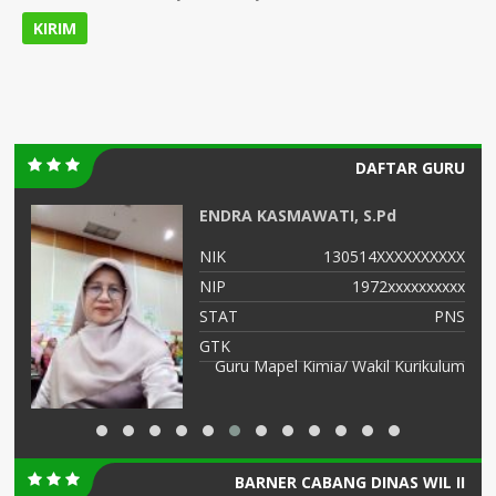
DAFTAR GURU
ENDRA KASMAWATI, S.Pd
XX
NIK
130514XXXXXXXXXX
XX
NIP
1972xxxxxxxxxx
NS
STAT
PNS
GTK
Guru Mapel Kimia/ Wakil Kurikulum
BARNER CABANG DINAS WIL II