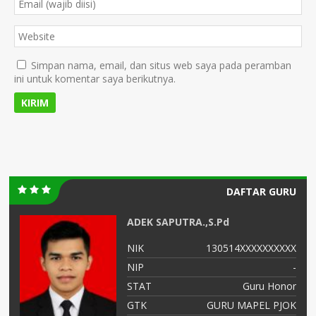
Simpan nama, email, dan situs web saya pada peramban
ini untuk komentar saya berikutnya.
DAFTAR GURU
ADEK SAPUTRA.,S.Pd
XX
NIK
130514XXXXXXXXXX
26
NIP
-
NS
STAT
Guru Honor
is
GTK
GURU MAPEL PJOK