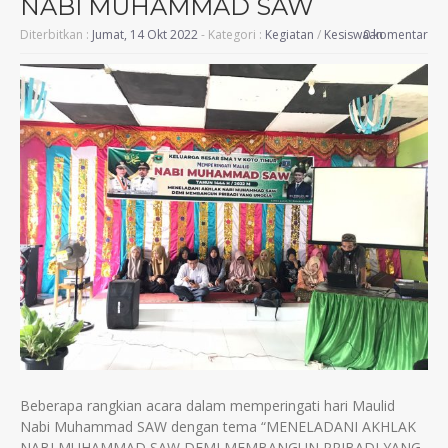
NABI MUHAMMAD SAW
Diterbitkan :
Jumat, 14 Okt 2022
- Kategori :
Kegiatan
/
Kesiswaan
0 komentar
Beberapa rangkian acara dalam memperingati hari Maulid
Nabi Muhammad SAW dengan tema “MENELADANI AKHLAK
NABI MUHAMMAD SAW DEMI MEMBANGUN PRIBADI YANG