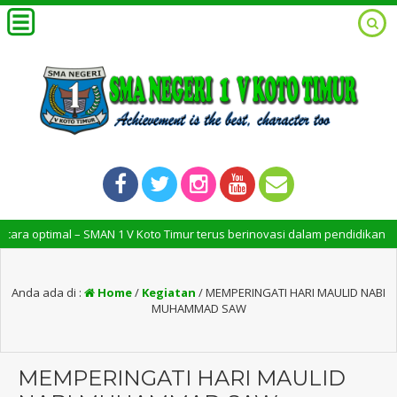
– SMAN 1 V Koto Timur terus berinovasi dalam pendidikan untuk mencipta
Anda ada di :
Home
/
Kegiatan
/
MEMPERINGATI HARI MAULID NABI
MUHAMMAD SAW
MEMPERINGATI HARI MAULID