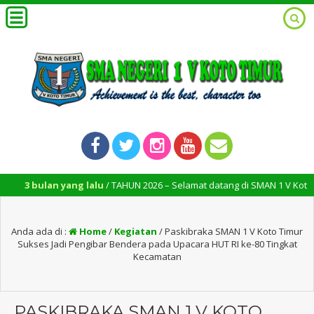
ulan yang lalu
/ TAHUN 2026 – Selamat datang di SMAN 1 V Koto Timur, t
Anda ada di :
Home
/
Kegiatan
/
Paskibraka SMAN 1 V Koto Timur
Sukses Jadi Pengibar Bendera pada Upacara HUT RI ke-80 Tingkat
Kecamatan
PASKIBRAKA SMAN 1 V KOTO