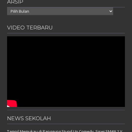
ARSIP
Arsip
VIDEO TERBARU
NEWS SEKOLAH
Tampil Memukau di Panggung Stund Up Comedy, Siswi SMAN 1 V