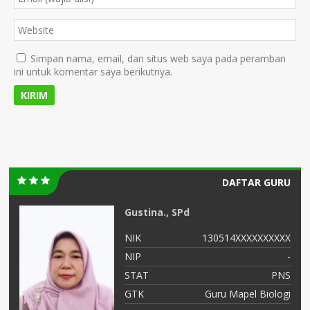
Simpan nama, email, dan situs web saya pada peramban
ini untuk komentar saya berikutnya.
DAFTAR GURU
Gustina., SPd
XX
NIK
130514XXXXXXXXXX
-
NIP
-
or
STAT
PNS
ok
GTK
Guru Mapel Biologi