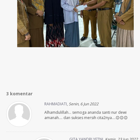
3 komentar
RAHMADIATI
,
Senin, 6 Jun 2022
Alhamdulillah… semoga ananda santi nur dewi
amanah…. dan sukses mersih cita2nya….😊😊😊
GITA YANDRI YETNI
,
Kamis, 23 Jun 2022