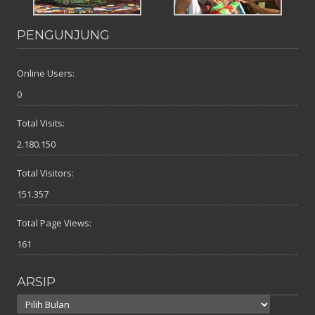
PENGUNJUNG
Online Users:
0
Total Visits:
2.180.150
Total Visitors:
151.357
Total Page Views:
161
ARSIP
Arsip