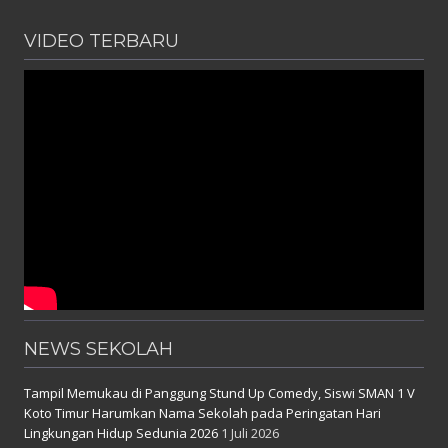
VIDEO TERBARU
NEWS SEKOLAH
Tampil Memukau di Panggung Stund Up Comedy, Siswi SMAN 1 V
Koto Timur Harumkan Nama Sekolah pada Peringatan Hari
Lingkungan Hidup Sedunia 2026
1 Juli 2026