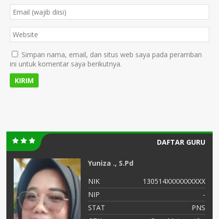
Simpan nama, email, dan situs web saya pada peramban
ini untuk komentar saya berikutnya.
DAFTAR GURU
Yuniza ., S.Pd
XX
NIK
130514XXXXXXXXXX
XX
NIP
-
NS
STAT
PNS