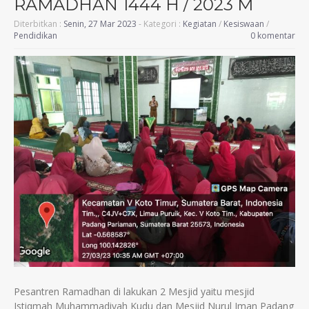
RAMADHAN 1444 H / 2023 M
Diterbitkan :
Senin, 27 Mar 2023
- Kategori :
Kegiatan
/
Kesiswaan
/
Pendidikan
0 komentar
Pesantren Ramadhan di lakukan 2 Mesjid yaitu mesjid
Istiqmah Muhammadiyah Kudu dan Mesjid Nurul Iman Padang