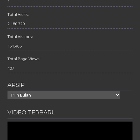
1
Total Visits:
2.180.329
Total Visitors:
151.466
Total Page Views:
407
ARSIP
Arsip
VIDEO TERBARU