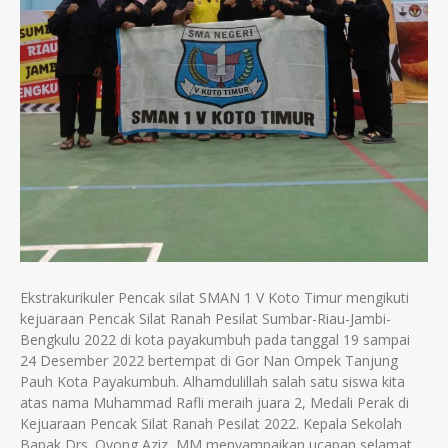
Ekstrakurikuler Pencak silat SMAN 1 V Koto Timur mengikuti
kejuaraan Pencak Silat Ranah Pesilat Sumbar-Riau-Jambi-
Bengkulu 2022 di kota payakumbuh pada tanggal 19 sampai
24 Desember 2022 bertempat di Gor Nan Ompek Tanjung
Pauh Kota Payakumbuh. Alhamdulillah salah satu siswa kita
atas nama Muhammad Rafli meraih juara 2, Medali Perak di
Kejuaraan Pencak Silat Ranah Pesilat 2022. Kepala Sekolah
Bapak Drs. Oyong Aziz, MM menyampaikan ucapan selamat