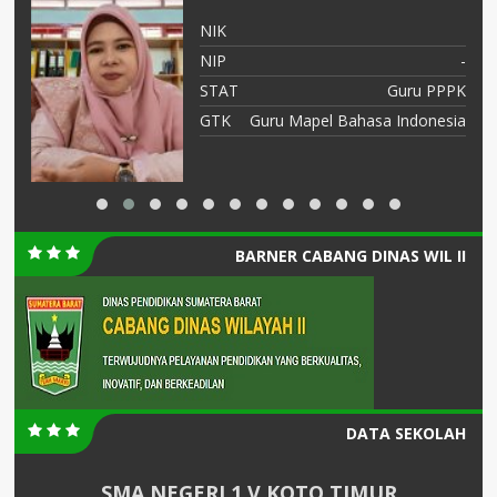
XX
NIK
-
NIP
-
NS
STAT
Guru PPPK
gi
GTK
Guru Mapel Bahasa Indonesia
BARNER CABANG DINAS WIL II
DATA SEKOLAH
SMA NEGERI 1 V KOTO TIMUR