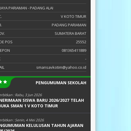
 RAYA PARIAMAN - PADANG ALAI
.
V KOTO TIMUR
.
PADANG PARIAMAN
OV.
SUMATERA BARAT
DE POS
25552
LEPON
081365411889
X
-
AIL
smansavkotim@yahoo.co.id
PENGUMUMAN SEKOLAH
erbitkan :
Rabu, 3 Jun 2026
NERIMAAN SISWA BARU 2026/2027 TELAH
BUKA SMAN 1 V KOTO TIMUR
erbitkan :
Senin, 4 Mei 2026
NGUMUMAN KELULUSAN TAHUN AJARAN
25/2026