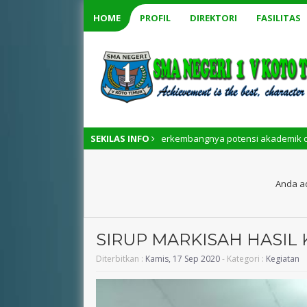
HOME
PROFIL
DIREKTORI
FASILITAS
ur, tempat berkembangnya potensi akademik dan non-akademik siswa secar
SEKILAS INFO
Anda ad
SIRUP MARKISAH HASIL
Diterbitkan :
Kamis, 17 Sep 2020
- Kategori :
Kegiatan
ENDRA KASMAWATI, S.Pd
Dra. AZMA.,M.
NIK
130514XXXXXXXXXX
NIK
13051