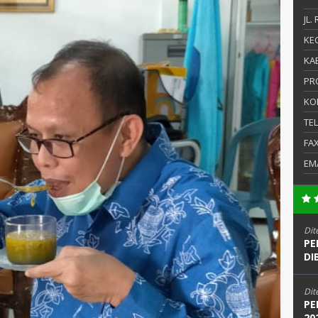
JL.
KEC
KAB
PR
KO
TE
FA
EM
Dit
PE
DI
Dit
PE
20