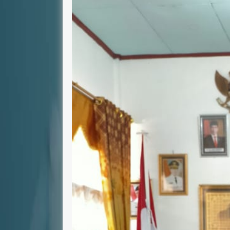
NIP
1972xxxxxxxxxx
NIP
19XX
STAT
PNS
STAT
GTK
GTK
Guru Mapel Kimia/ Wakil
KEPALA SATUA
Kurikulum
PENDIDIKAN SM
KOTO TIMUR