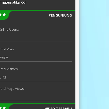
rmatematika XXI
PENGUNJUNG
Online Users:
otal Visits:
79.575
Total Visitors:
.115
Total Page Views:
VIDEO TERBARU