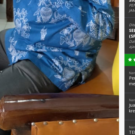
PE
JAM
Dit
SE
(S
Dal
aja
Nam
Pen
me
Nam
Ju
kre
Nam
TE