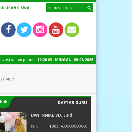
LULUSAN SISWA
k menciptakan lulusan yang cerdas, kreatif, dan berdaya saing – Denga
10
:
20
07
- MINGGU, 09-08-2026
O TIMUR
DAFTAR GURU
DWI INNIKE VD, S.Pd
H
NIK
130514XXXXXXXXXX
N