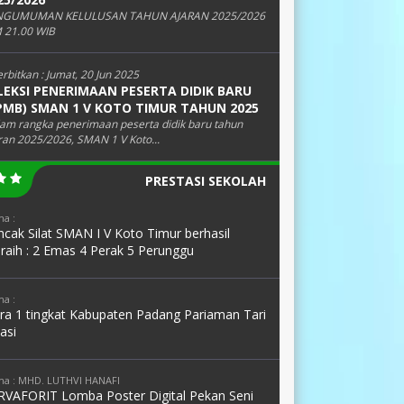
NGUMUMAN KELULUSAN TAHUN AJARAN 2025/2026
 21.00 WIB
erbitkan :
Jumat, 20 Jun 2025
LEKSI PENERIMAAN PESERTA DIDIK BARU
PMB) SMAN 1 V KOTO TIMUR TAHUN 2025
am rangka penerimaan peserta didik baru tahun
ran 2025/2026, SMAN 1 V Koto...
PRESTASI SEKOLAH
a :
cak Silat SMAN I V Koto Timur berhasil
raih : 2 Emas 4 Perak 5 Perunggu
a :
ara 1 tingkat Kabupaten Padang Pariaman Tari
asi
a : MHD. LUTHVI HANAFI
RVAFORIT Lomba Poster Digital Pekan Seni