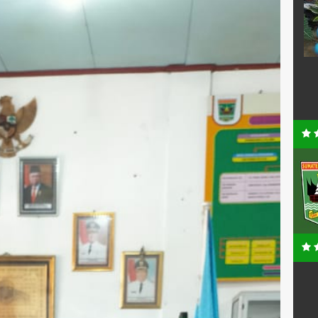
XXXXXXXXXXX
NIP
198007222014062010
PNS
STAT
PNS
N
GTK
Guru Mapel PAI
AN 1 V