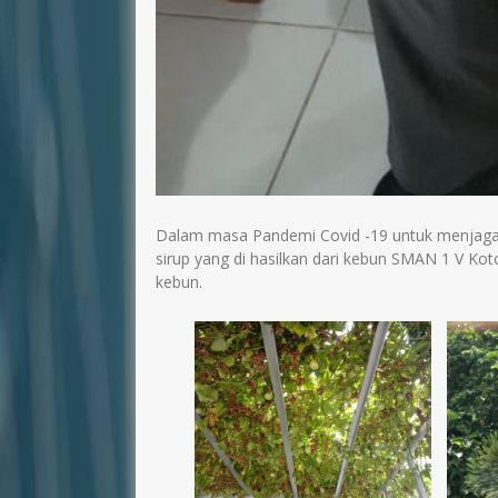
Dalam masa Pandemi Covid -19 untuk menjag
sirup yang di hasilkan dari kebun SMAN 1 V K
kebun.