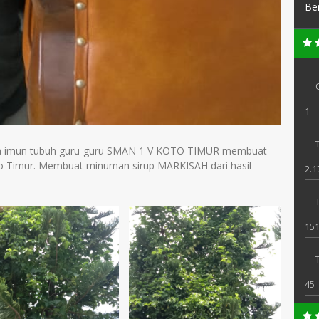
Be
1
T
a imun tubuh guru-guru SMAN 1 V KOTO TIMUR membuat
oto Timur. Membuat minuman sirup MARKISAH dari hasil
2.1
151
45