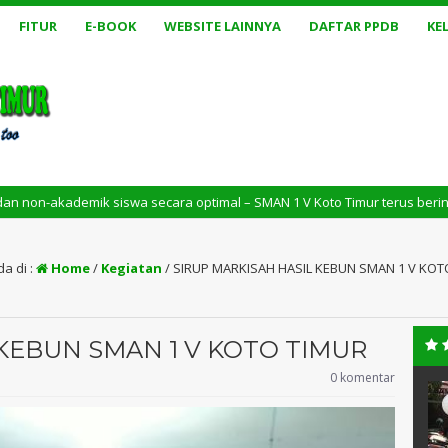
FITUR
E-BOOK
WEBSITE LAINNYA
DAFTAR PPDB
KE
a optimal – SMAN 1 V Koto Timur terus berinovasi dalam pendidikan untu
a di :
Home
/
Kegiatan
/
SIRUP MARKISAH HASIL KEBUN SMAN 1 V KOT
 KEBUN SMAN 1 V KOTO TIMUR
0 komentar
Pd
RAHMADIATI,
S.PdI.,M.Pd.,Gr
4XXXXXXXXXX
NIK
13770XXXXXXXXXXX