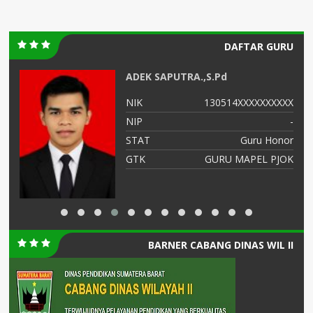
DAFTAR GURU
ADEK SAPUTRA.,S.Pd
-
NIK
130514XXXXXXXXXX
-
NIP
-
PK
STAT
Guru Honor
BP
GTK
GURU MAPEL PJOK
BARNER CABANG DINAS WIL II