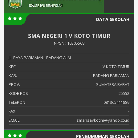
DATA SEKOLAH
SMA NEGERI 1 V KOTO TIMUR
NPSN : 10305568
JL. RAYA PARIAMAN - PADANG ALAI
KEC.
V KOTO TIMUR
KAB.
PADANG PARIAMAN
PROV.
SUMATERA BARAT
KODE POS
25552
TELEPON
081365411889
FAX
-
EMAIL
smansavkotim@yahoo.co.id
PENGUMUMAN SEKOLAH