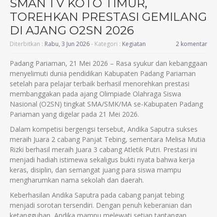
SMAN 1 V KOTO TIMUR,
TOREHKAN PRESTASI GEMILANG
DI AJANG O2SN 2026
Diterbitkan :
Rabu, 3 Jun 2026
- Kategori :
Kegiatan
2 komentar
Padang Pariaman, 21 Mei 2026 – Rasa syukur dan kebanggaan
menyelimuti dunia pendidikan Kabupaten Padang Pariaman
setelah para pelajar terbaik berhasil menorehkan prestasi
membanggakan pada ajang Olimpiade Olahraga Siswa
Nasional (O2SN) tingkat SMA/SMK/MA se-Kabupaten Padang
Pariaman yang digelar pada 21 Mei 2026.
Dalam kompetisi bergengsi tersebut, Andika Saputra sukses
meraih Juara 2 cabang Panjat Tebing, sementara Melisa Mutia
Rizki berhasil meraih Juara 3 cabang Atletik Putri. Prestasi ini
menjadi hadiah istimewa sekaligus bukti nyata bahwa kerja
keras, disiplin, dan semangat juang para siswa mampu
mengharumkan nama sekolah dan daerah.
Keberhasilan Andika Saputra pada cabang panjat tebing
menjadi sorotan tersendiri. Dengan penuh keberanian dan
ketangguhan, Andika mampu melewati setiap tantangan