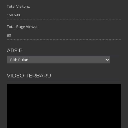
Total Visitors:
150.698
Total Page Views:
80
ARSIP
Arsip
VIDEO TERBARU