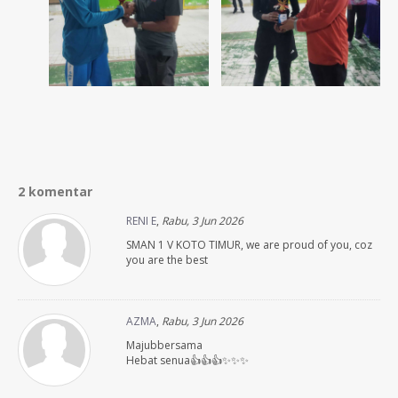
2 komentar
RENI E
,
Rabu, 3 Jun 2026
SMAN 1 V KOTO TIMUR, we are proud of you, coz
you are the best
AZMA
,
Rabu, 3 Jun 2026
Majubbersama
Hebat senua👍👍👍✨️✨️✨️