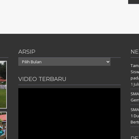
ARSIP
NE
Arsip
Tam
Sisw
pada
VIDEO TERBARU
1 Jul
SMAN
Gemb
SMAN
1 D
Bert
PE