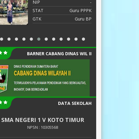
NIP
-
N
STAT
Guru PPPK
S
GTK
Guru BP
G
G
I
BARNER CABANG DINAS WIL II
DATA SEKOLAH
SMA NEGERI 1 V KOTO TIMUR
NPSN : 10305568