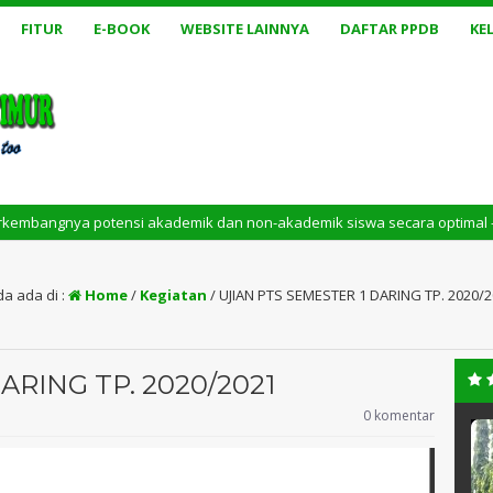
FITUR
E-BOOK
WEBSITE LAINNYA
DAFTAR PPDB
KE
ensi akademik dan non-akademik siswa secara optimal – SMAN 1 V Koto Ti
a ada di :
Home
/
Kegiatan
/
UJIAN PTS SEMESTER 1 DARING TP. 2020/
ARING TP. 2020/2021
0 komentar
.Pd
Ilham Hafid, S.Pd.
2XXXXXXXXXX
NIK
-