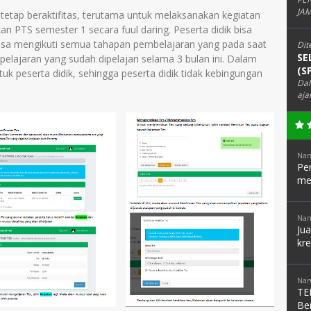
JAM
 tetap beraktifitas, terutama untuk melaksanakan kegiatan
 PTS semester 1 secara fuul daring. Peserta didik bisa
 bisa mengikuti semua tahapan pembelajaran yang pada saat
Dit
SE
pelajaran yang sudah dipelajari selama 3 bulan ini. Dalam
(S
tuk peserta didik, sehingga peserta didik tidak kebingungan
Dal
aja
Nam
Pen
me
Nam
Ju
kre
Nam
TE
Be