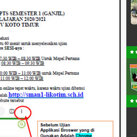
72006042026
NIP
-
PNS
STAT
ASN-PPPK
GTK
Guru TIK
hasa Inggris