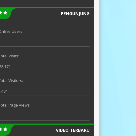
PENGUNJUNG
Online Users:
otal Visits:
78.171
Total Visitors:
.484
Total Page Views:
0
VIDEO TERBARU