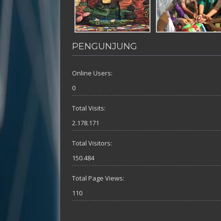
PENGUNJUNG
Online Users:
0
Total Visits:
2.178.171
Total Visitors:
150.484
Total Page Views:
110