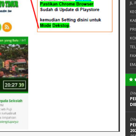
JL.
KEC
KAB
PR
KO
TE
FA
EM
Dit
PE
DI
Dit
PE
20
PE