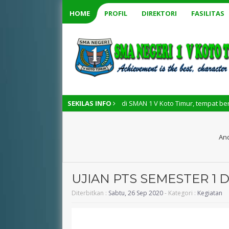
HOME
PROFIL
DIREKTORI
FASILITAS
2026 – Selamat datang di SMAN 1 V Koto Timur, tempat berkembangnya pot
SEKILAS INFO
And
UJIAN PTS SEMESTER 1 D
Diterbitkan :
Sabtu, 26 Sep 2020
- Kategori :
Kegiatan
silvia ariani.,SE
RENI ELVIRA, S
NIK
130514XXXXXXXXXX
NIK
13050