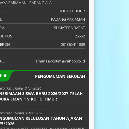
 RAYA PARIAMAN - PADANG ALAI
.
V KOTO TIMUR
.
PADANG PARIAMAN
OV.
SUMATERA BARAT
DE POS
25552
LEPON
081365411889
X
-
AIL
smansavkotim@yahoo.co.id
PENGUMUMAN SEKOLAH
erbitkan :
Rabu, 3 Jun 2026
NERIMAAN SISWA BARU 2026/2027 TELAH
BUKA SMAN 1 V KOTO TIMUR
erbitkan :
Senin, 4 Mei 2026
NGUMUMAN KELULUSAN TAHUN AJARAN
25/2026
NGUMUMAN KELULUSAN TAHUN AJARAN 2025/2026