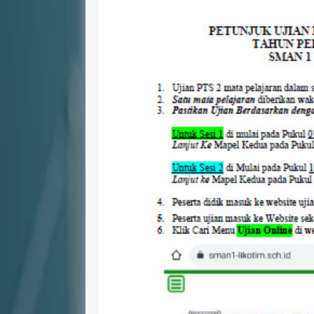
NIP
-
NIP
1980012
STAT
Kepala TU
STAT
GTK
Kepala TU
GTK
Guru Mapel Ba