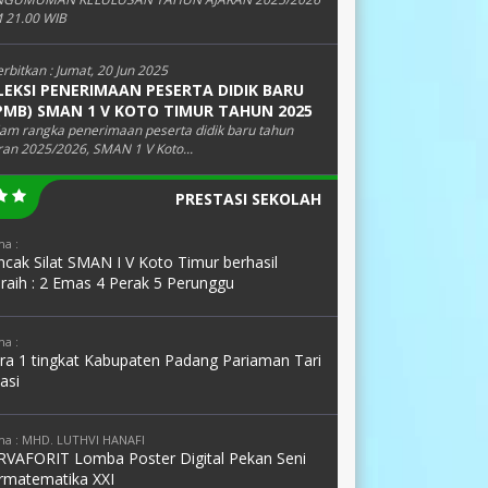
 21.00 WIB
erbitkan :
Jumat, 20 Jun 2025
LEKSI PENERIMAAN PESERTA DIDIK BARU
PMB) SMAN 1 V KOTO TIMUR TAHUN 2025
am rangka penerimaan peserta didik baru tahun
ran 2025/2026, SMAN 1 V Koto...
PRESTASI SEKOLAH
a :
cak Silat SMAN I V Koto Timur berhasil
raih : 2 Emas 4 Perak 5 Perunggu
a :
ara 1 tingkat Kabupaten Padang Pariaman Tari
asi
a : MHD. LUTHVI HANAFI
RVAFORIT Lomba Poster Digital Pekan Seni
rmatematika XXI