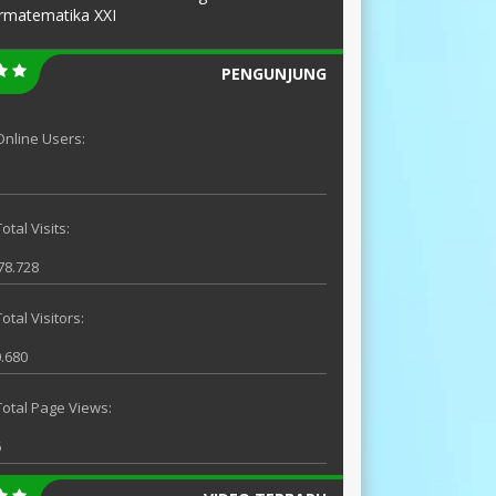
rmatematika XXI
PENGUNJUNG
Online Users:
otal Visits:
78.728
Total Visitors:
.680
Total Page Views:
6