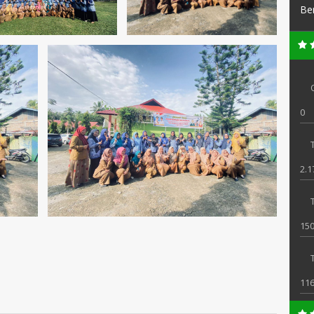
Be
0
T
2.1
150
11