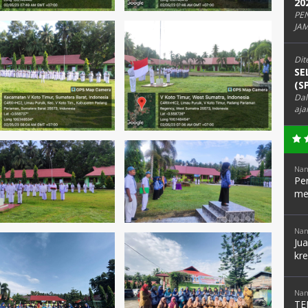
20
PE
JAM
Dit
SE
(S
Dal
aja
Nam
Pen
me
Nam
Ju
kre
Nam
TE