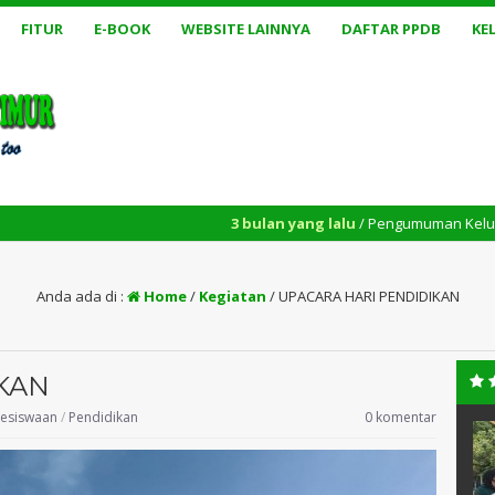
FITUR
E-BOOK
WEBSITE LAINNYA
DAFTAR PPDB
KE
3 bulan yang lalu
/ Pengumuman Kelulusan Th. 2025/20
Anda ada di :
Home
/
Kegiatan
/
UPACARA HARI PENDIDIKAN
KAN
esiswaan
/
Pendidikan
0 komentar
, M.Pd
Reza falefi Khasmir., SE
1XXXXXXXXXX
NIK
130514XXXXXXXXXX