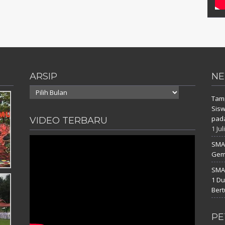
ARSIP
NE
Arsip
Tam
Sisw
pada
VIDEO TERBARU
1 Jul
SMAN
Gemb
SMAN
1 D
Bert
PE