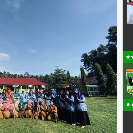
0XXXXXXXXXX
NIP
-
PNS
STAT
Tenaga Keamanan
el Penjaskes
GTK
Security