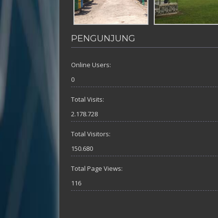
PENGUNJUNG
Online Users:
0
Total Visits:
2.178.728
Total Visitors:
150.680
Total Page Views:
116