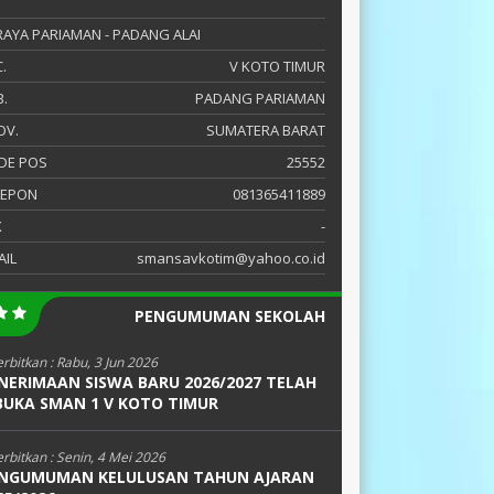
 RAYA PARIAMAN - PADANG ALAI
.
V KOTO TIMUR
.
PADANG PARIAMAN
OV.
SUMATERA BARAT
DE POS
25552
LEPON
081365411889
X
-
AIL
smansavkotim@yahoo.co.id
PENGUMUMAN SEKOLAH
erbitkan :
Rabu, 3 Jun 2026
NERIMAAN SISWA BARU 2026/2027 TELAH
BUKA SMAN 1 V KOTO TIMUR
erbitkan :
Senin, 4 Mei 2026
NGUMUMAN KELULUSAN TAHUN AJARAN