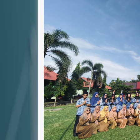
NIP
-
NIP
1981
STAT
PNS
STAT
GTK
Guru Matematika
GTK
Guru Map