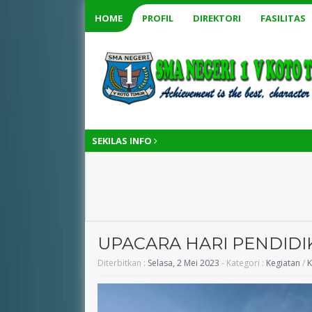
HOME
PROFIL
DIREKTORI
FASILITAS
SEKILAS INFO
UPACARA HARI PENDIDI
Diterbitkan :
Selasa, 2 Mei 2023
- Kategori :
Kegiatan
/
K
Yuniza ., S.Pd
ELRI EKA GUSNI
NIK
130514XXXXXXXXXX
NIK
13711