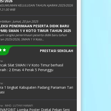
25/2026
NGUMUMAN KELULUSAN TAHUN AJARAN 2025/2026
 21.00 WIB
erbitkan :
Jumat, 20 Jun 2025
LEKSI PENERIMAAN PESERTA DIDIK BARU
PMB) SMAN 1 V KOTO TIMUR TAHUN 2025
am rangka penerimaan peserta didik baru tahun
ran 2025/2026, SMAN 1 V Koto...
PRESTASI SEKOLAH
a :
cak Silat SMAN I V Koto Timur berhasil
raih : 2 Emas 4 Perak 5 Perunggu
a :
ara 1 tingkat Kabupaten Padang Pariaman Tari
asi
a : MHD. LUTHVI HANAFI
RVAFORIT Lomba Poster Digital Pekan Seni