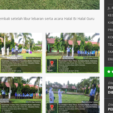
JL.
KEC
bali setelah libur lebaran serta acara Halal Bi Halal Guru
KAB
PR
KO
TE
FA
EM
Dit
PE
DI
Dit
PE