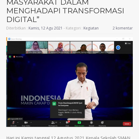
MASYARAKAT DALAM
MENGHADAPI TRANSFORMASI
DIGITAL”
Diterbitkan :
Kamis, 12 Agu 2021
- Kategori :
Kegiatan
2 komentar
Hari ini Kamis tanggal 12 Agustus 2021 Kepala Sekolah SMAN