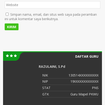
Simpan nama, email, dan situs web saya pada peramban
ini untuk komentar saya berikutnya.
DAFTAR GURU
PAT INDRAWATI., S.Pd
XX
NIK
130514XXXXXXXXXX
XX
NIP
19XXXXXXXXXXXXX
NS
STAT
PNS
WU
GTK
GURU MATEMATIKA