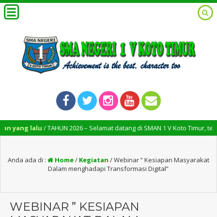
alu
/ TAHUN 2026 – Selamat datang di SMAN 1 V Koto Timur, tempat berkem
Anda ada di :
Home
/
Kegiatan
/
Webinar ” Kesiapan Masyarakat
Dalam menghadapi Transformasi Digital”
WEBINAR ” KESIAPAN