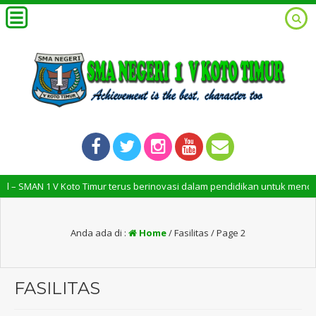
 1 V Koto Timur terus berinovasi dalam pendidikan untuk menciptakan lu
Anda ada di :
Home
/
Fasilitas
/ Page 2
FASILITAS