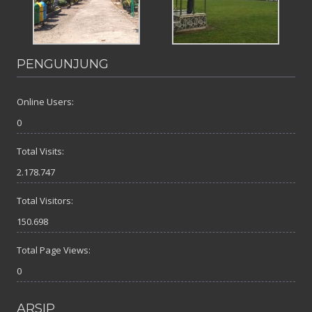
PENGUNJUNG
Online Users:
0
Total Visits:
2.178.747
Total Visitors:
150.698
Total Page Views:
0
ARSIP