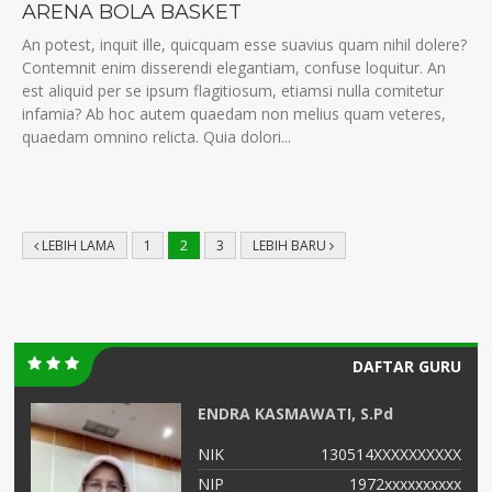
ARENA BOLA BASKET
An potest, inquit ille, quicquam esse suavius quam nihil dolere?
Contemnit enim disserendi elegantiam, confuse loquitur. An
est aliquid per se ipsum flagitiosum, etiamsi nulla comitetur
infamia? Ab hoc autem quaedam non melius quam veteres,
quaedam omnino relicta. Quia dolori...
LEBIH LAMA
1
2
3
LEBIH BARU
DAFTAR GURU
ENDRA KASMAWATI, S.Pd
XX
NIK
130514XXXXXXXXXX
XX
NIP
1972xxxxxxxxxx