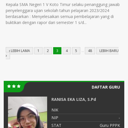
Kepala SMA Negeri 1 V Koto Timur selaku penanggung jawab
penyelenggara ujian sekolah tahun pelajaran 2023/2024
berdasarkan : Menyelesaikan semua pembelajaran yang di
buktikan dengan rapor dari semester 1 s/d...
LEBIH LAMA
1
2
3
4
5
…
48
LEBIH BARU
DAFTAR GURU
RANISA EKA LIZA, S.Pd
NIK
-
NIP
-
PK
STAT
Guru PPPK