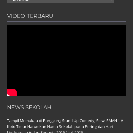
Arsip
VIDEO TERBARU
NEWS SEKOLAH
Tampil Memukau di Panggung Stund Up Comedy, Siswi SMAN 1 V
Koto Timur Harumkan Nama Sekolah pada Peringatan Hari
Lingkungan Hidup Sedunia 2026
1 Juli 2026